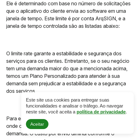
Ele é determinado com base no número de solicitações
que o aplicativo do cliente envia ao software em uma
janela de tempo. Este limite é por conta ArqSIGN, e a
janela de tempo controlada são as listadas abaixo:
O limite rate garante a estabilidade e segurança dos
serviços para os clientes. Entretanto, se o seu negócio
tem uma demanda maior do que a mencionada acima,
temos um Plano Personalizado para atender à sua
demanda sem prejudicar a estabilidade e a segurança
dos serviços.
Este site usa cookies para entregar suas
funcionalidades e analisar o tráfego. Ao navegar
neste site, você aceita a
política de privacidade
.
Para essa opção, oferecemos um plano pós-pago,
Aceitar
onde o faturamento varia de acordo com a sua
demanda. O custo por envio diminui conforme o